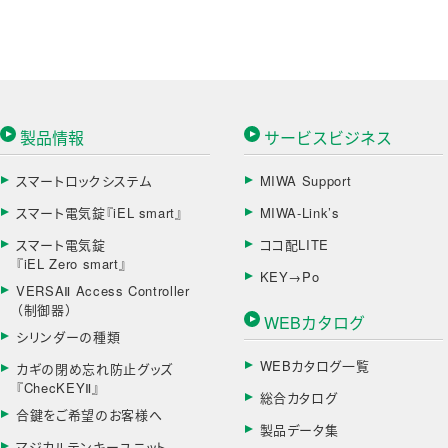
製品情報
サービスビジネス
スマートロックシステム
MIWA Support
スマート電気錠『iEL smart』
MIWA-Link’s
スマート電気錠
ココ配LITE
『iEL Zero smart』
KEY→Po
VERSAⅡ Access Controller
（制御器）
WEBカタログ
シリンダーの種類
WEBカタログ一覧
カギの閉め忘れ防止グッズ
『ChecKEYⅡ』
総合カタログ
合鍵をご希望のお客様へ
製品データ集
マジカルテンキーユニット