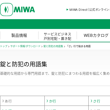
MIWA Direct（公式オンライ
サービスビジネス
製品情報
WEBカタログ
戸別宅配・置き配
トップ
>
サポート情報/ダウンロード
>
錠と防犯の用語集
>
「さ」行で始まる用語
錠と防犯の用語集
基礎的な用語から専門用語まで、錠と防犯にまつわる用語を幅広く集め
あ行
か行
さ行