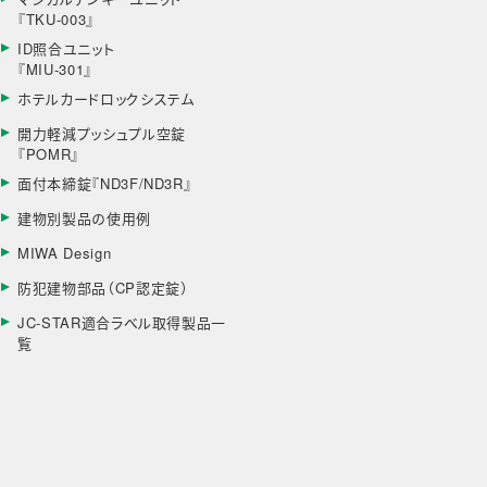
『TKU-003』
ID照合ユニット
『MIU-301』
ホテルカードロックシステム
開力軽減プッシュプル空錠
『POMR』
面付本締錠『ND3F/ND3R』
建物別製品の使用例
MIWA Design
防犯建物部品（CP認定錠）
JC-STAR適合ラベル取得製品一
覧