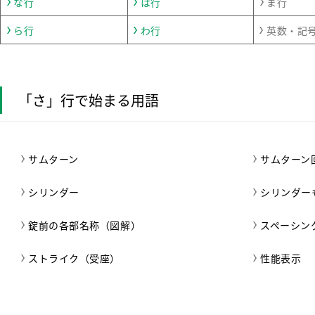
な行
は行
ま行
ら行
わ行
英数・記
「さ」行で始まる用語
サムターン
サムターン
シリンダー
シリンダー
錠前の各部名称（図解）
スペーシン
ストライク（受座）
性能表示