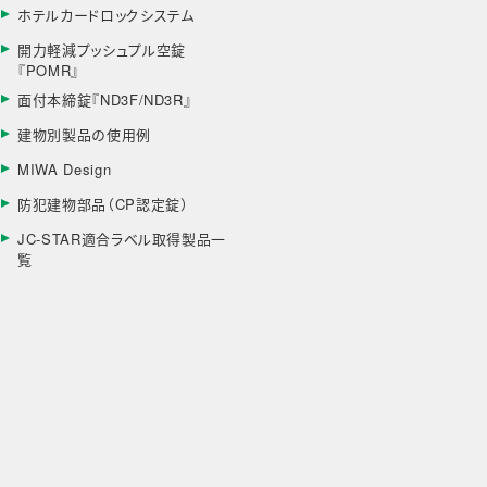
ホテルカードロックシステム
開力軽減プッシュプル空錠
『POMR』
面付本締錠『ND3F/ND3R』
建物別製品の使用例
MIWA Design
防犯建物部品（CP認定錠）
JC-STAR適合ラベル取得製品一
覧