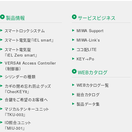
製品情報
サービスビジネス
スマートロックシステム
MIWA Support
スマート電気錠『iEL smart』
MIWA-Link’s
スマート電気錠
ココ配LITE
『iEL Zero smart』
KEY→Po
VERSAⅡ Access Controller
（制御器）
WEBカタログ
シリンダーの種類
WEBカタログ一覧
カギの閉め忘れ防止グッズ
『ChecKEYⅡ』
総合カタログ
合鍵をご希望のお客様へ
製品データ集
マジカルテンキーユニット
『TKU-003』
ID照合ユニット
『MIU-301』