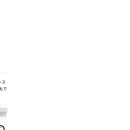
シス
もで