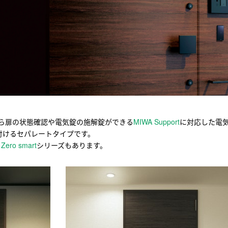
出先から扉の状態確認や電気錠の施解錠ができる
MIWA Support
に対応した電
付けるセパレートタイプです。
 Zero smart
シリーズもあります。