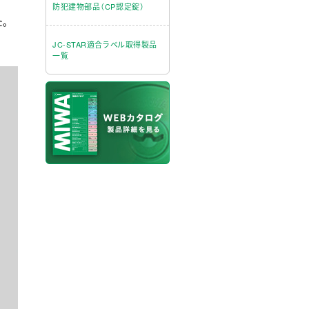
防犯建物部品（CP認定錠）
た。
JC-STAR適合ラベル取得製品
一覧