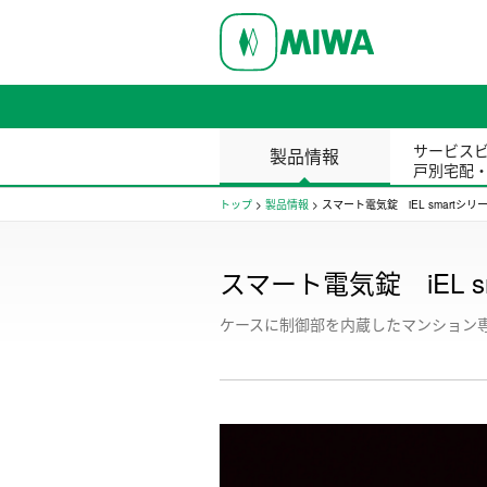
サービス
製品情報
戸別宅配
トップ
>
製品情報
>
スマート電気錠 iEL smartシリ
スマート電気錠 iEL s
ケースに制御部を内蔵したマンション