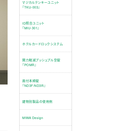
マジカルテンキーユニット
『TKU-003』
ID照合ユニット
『MIU-301』
ホテルカードロックシステム
開力軽減プッシュプル空錠
『POMR』
面付本締錠
『ND3F/ND3R』
建物別製品の使用例
MIWA Design