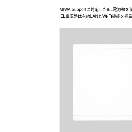
MIWA Supportに対応したiEL
iEL電源盤は有線LANとWi-Fi機能