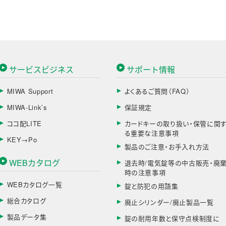
サービスビジネス
サポート情報
MIWA Support
よくあるご質問（FAQ）
MIWA-Link’s
保証規定
ココ配LITE
カードキーの取り扱い・保管に関
る重要な注意事項
KEY→Po
製品のご注意・お手入れ方法
WEBカタログ
退去時/電気錠等の中古販売・廃
時の注意事項
WEBカタログ一覧
錠と防犯の用語集
総合カタログ
廃止シリンダー/廃止製品一覧
製品データ集
錠の耐用年数と保守点検制度に