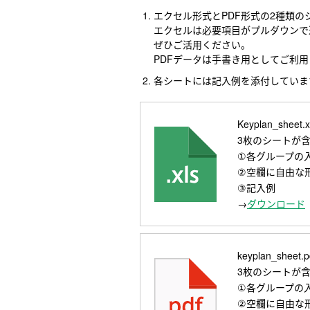
エクセル形式とPDF形式の2種類
エクセルは必要項目がプルダウンで
ぜひご活用ください。
PDFデータは手書き用としてご利
各シートには記入例を添付していま
Keyplan_she
3枚のシートが
①各グループの
②空欄に自由な
③記入例
→
ダウンロード
keyplan_shee
3枚のシートが
①各グループの
②空欄に自由な