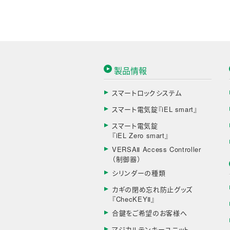
製品情報
スマートロックシステム
スマート電気錠『iEL smart』
スマート電気錠
『iEL Zero smart』
VERSAⅡ Access Controller
（制御器）
シリンダーの種類
カギの閉め忘れ防止グッズ
『ChecKEYⅡ』
合鍵をご希望のお客様へ
マジカルテンキーユニット