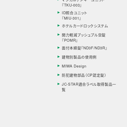
『TKU-003』
ID照合ユニット
『MIU-301』
ホテルカードロックシステム
開力軽減プッシュプル空錠
『POMR』
面付本締錠『ND3F/ND3R』
建物別製品の使用例
MIWA Design
防犯建物部品（CP認定錠）
JC-STAR適合ラベル取得製品一
覧