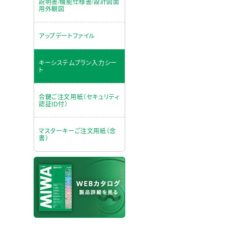
説明書/機能仕様書/設計図面
用外観図
アップデートファイル
キーシステムプラン入力シー
ト
合鍵ご注文用紙（セキュリティ
認証ID付）
マスターキーご注文用紙（念
書）