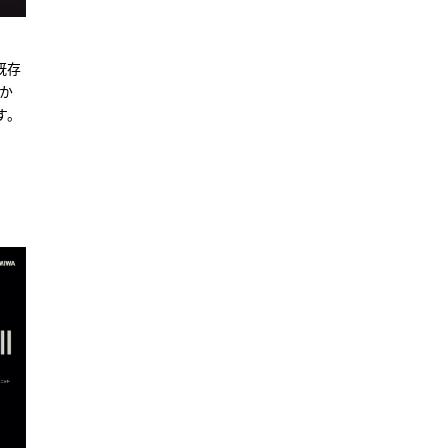
既存
）か
す。