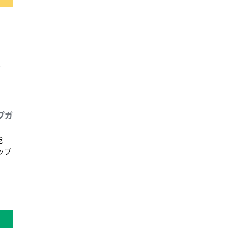
プガ
能
ップ