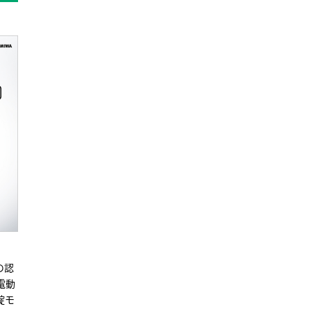
の認
電動
錠モ