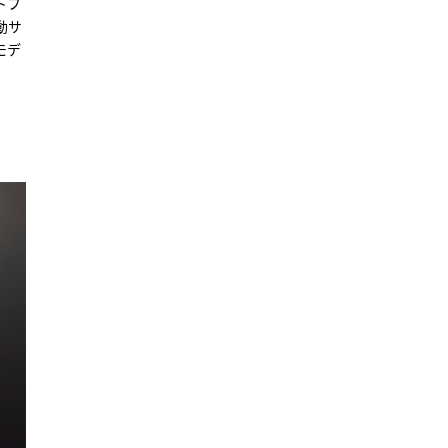
トフ
動サ
モデ