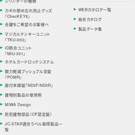
シリンダーの種類
WEBカタログ一覧
カギの閉め忘れ防止グッズ
『ChecKEYⅡ』
総合カタログ
合鍵をご希望のお客様へ
製品データ集
マジカルテンキーユニット
『TKU-003』
ID照合ユニット
『MIU-301』
ホテルカードロックシステム
開力軽減プッシュプル空錠
『POMR』
面付本締錠『ND3F/ND3R』
建物別製品の使用例
MIWA Design
防犯建物部品（CP認定錠）
JC-STAR適合ラベル取得製品一
覧