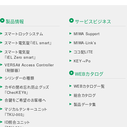
製品情報
サービスビジネス
スマートロックシステム
MIWA Support
スマート電気錠『iEL smart』
MIWA-Link’s
スマート電気錠
ココ配LITE
『iEL Zero smart』
KEY→Po
VERSAⅡ Access Controller
（制御器）
WEBカタログ
シリンダーの種類
WEBカタログ一覧
カギの閉め忘れ防止グッズ
『ChecKEYⅡ』
総合カタログ
合鍵をご希望のお客様へ
製品データ集
マジカルテンキーユニット
『TKU-003』
ID照合ユニット