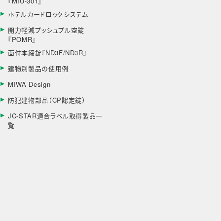
『MIU-301』
ホテルカードロックシステム
開力軽減プッシュプル空錠
『POMR』
面付本締錠『ND3F/ND3R』
建物別製品の使用例
MIWA Design
防犯建物部品（CP認定錠）
JC-STAR適合ラベル取得製品一
覧