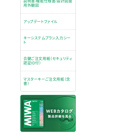
説明書/機能仕様書/設計図面
用外観図
アップデートファイル
キーシステムプラン入力シー
ト
合鍵ご注文用紙（セキュリティ
認証ID付）
マスターキーご注文用紙（念
書）