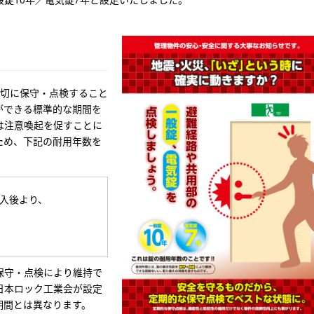
適切に保守・点検すること
ができる標準的な期間を
は注意喚起を促すことに
ため、下記の耐用年数を
入後より、
保守・点検により維持で
日本ロック工業会が設定
期間とは異なります。