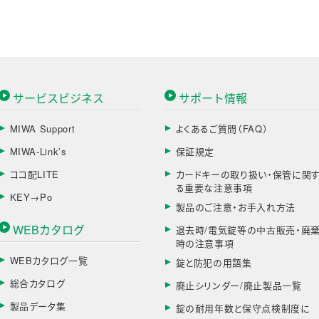
サービスビジネス
サポート情報
MIWA Support
よくあるご質問（FAQ）
MIWA-Link’s
保証規定
ココ配LITE
カードキーの取り扱い・保管に関
る重要な注意事項
KEY→Po
製品のご注意・お手入れ方法
WEBカタログ
退去時/電気錠等の中古販売・廃
時の注意事項
WEBカタログ一覧
錠と防犯の用語集
総合カタログ
廃止シリンダー/廃止製品一覧
製品データ集
錠の耐用年数と保守点検制度に