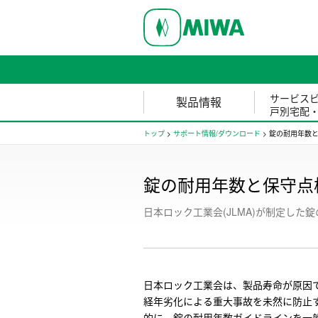
サービス
製品情報
戸別宅配
トップ
>
サポート情報/ダウンロード
>
錠の耐用年数
錠の耐用年数と保守点
日本ロック工業会(JLMA)が制定した
日本ロック工業会は、製品寿命が原因
経年劣化による重大事故を未然に防止
的に、錠の耐用年数ガイドラインを一般