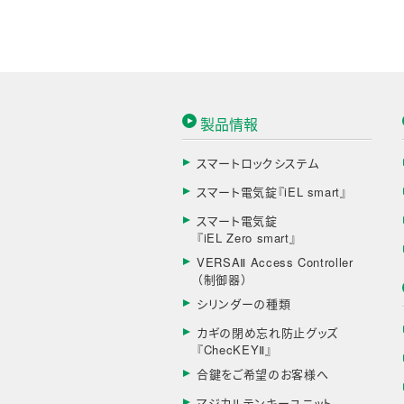
製品情報
スマートロックシステム
スマート電気錠『iEL smart』
スマート電気錠
『iEL Zero smart』
VERSAⅡ Access Controller
（制御器）
シリンダーの種類
カギの閉め忘れ防止グッズ
『ChecKEYⅡ』
合鍵をご希望のお客様へ
マジカルテンキーユニット