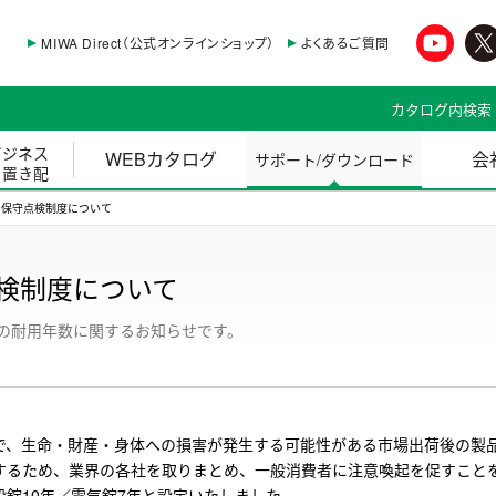
MIWA Direct（公式オンラインショップ）
よくあるご質問
カタログ内検索
ビジネス
WEBカタログ
会
サポート/ダウンロード
・置き配
と保守点検制度について
検制度について
錠の耐用年数に関するお知らせです。
で、生命・財産・身体への損害が発生する可能性がある市場出荷後の製
するため、業界の各社を取りまとめ、一般消費者に注意喚起を促すこと
錠10年／電気錠7年と設定いたしました。