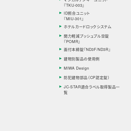
『TKU-003』
ID照合ユニット
『MIU-301』
ホテルカードロックシステム
開力軽減プッシュプル空錠
『POMR』
面付本締錠『ND3F/ND3R』
建物別製品の使用例
MIWA Design
防犯建物部品（CP認定錠）
JC-STAR適合ラベル取得製品一
覧