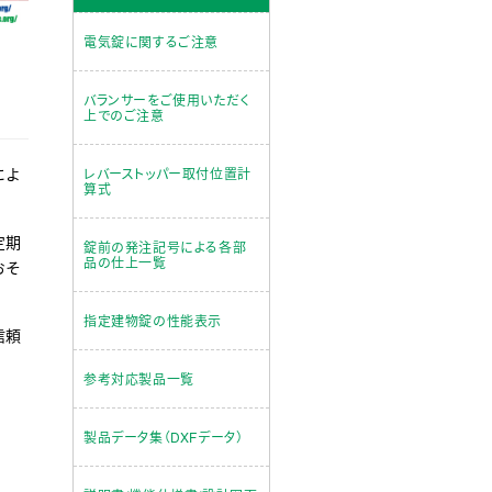
電気錠に関するご注意
バランサーをご使用いただく
上でのご注意
によ
レバーストッパー取付位置計
算式
定期
錠前の発注記号による各部
品の仕上一覧
おそ
指定建物錠の性能表示
信頼
。
参考対応製品一覧
製品データ集（DXFデータ）