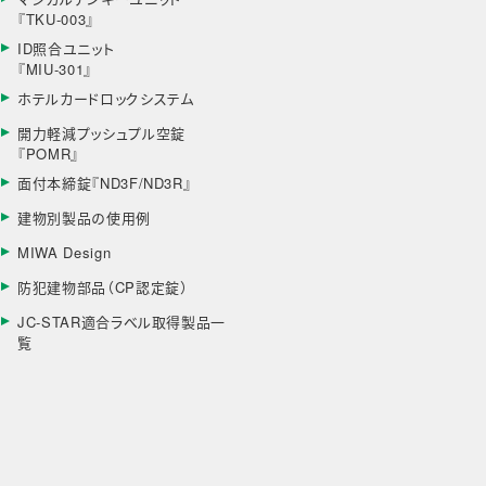
『TKU-003』
ID照合ユニット
『MIU-301』
ホテルカードロックシステム
開力軽減プッシュプル空錠
『POMR』
面付本締錠『ND3F/ND3R』
建物別製品の使用例
MIWA Design
防犯建物部品（CP認定錠）
JC-STAR適合ラベル取得製品一
覧