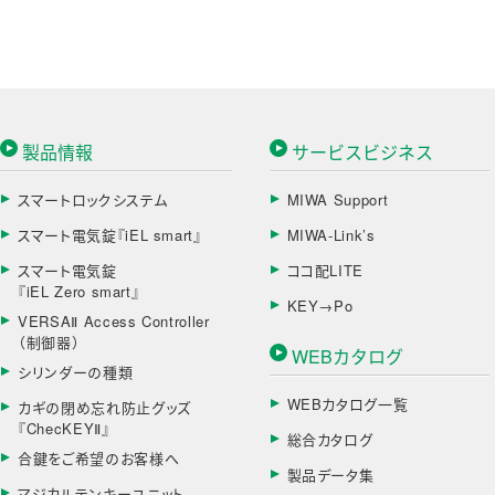
製品情報
サービスビジネス
スマートロックシステム
MIWA Support
スマート電気錠『iEL smart』
MIWA-Link’s
スマート電気錠
ココ配LITE
『iEL Zero smart』
KEY→Po
VERSAⅡ Access Controller
（制御器）
WEBカタログ
シリンダーの種類
WEBカタログ一覧
カギの閉め忘れ防止グッズ
『ChecKEYⅡ』
総合カタログ
合鍵をご希望のお客様へ
製品データ集
マジカルテンキーユニット