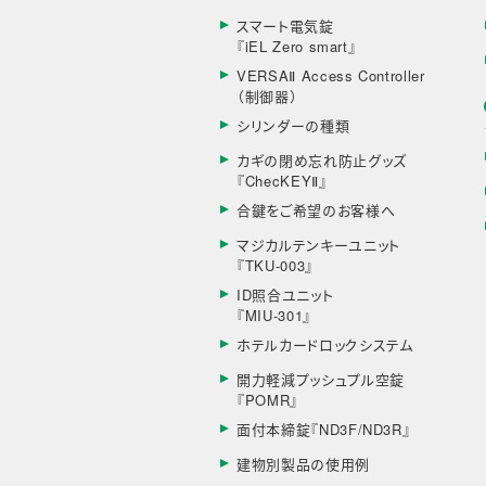
スマート電気錠
『iEL Zero smart』
VERSAⅡ Access Controller
（制御器）
シリンダーの種類
カギの閉め忘れ防止グッズ
『ChecKEYⅡ』
合鍵をご希望のお客様へ
マジカルテンキーユニット
『TKU-003』
ID照合ユニット
『MIU-301』
ホテルカードロックシステム
開力軽減プッシュプル空錠
『POMR』
面付本締錠『ND3F/ND3R』
建物別製品の使用例