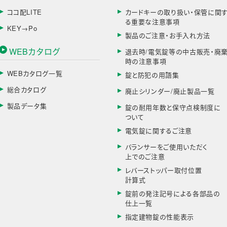
ココ配LITE
カードキーの取り扱い・保管に関
る重要な注意事項
KEY→Po
製品のご注意・お手入れ方法
WEBカタログ
退去時/電気錠等の中古販売・廃
時の注意事項
WEBカタログ一覧
錠と防犯の用語集
総合カタログ
廃止シリンダー/廃止製品一覧
製品データ集
錠の耐用年数と保守点検制度に
ついて
電気錠に関するご注意
バランサーをご使用いただく
上でのご注意
レバーストッパー取付位置
計算式
錠前の発注記号による各部品の
仕上一覧
指定建物錠の性能表示