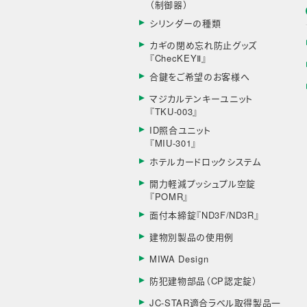
（制御器）
シリンダーの種類
カギの閉め忘れ防止グッズ
『ChecKEYⅡ』
合鍵をご希望のお客様へ
マジカルテンキーユニット
『TKU-003』
ID照合ユニット
『MIU-301』
ホテルカードロックシステム
開力軽減プッシュプル空錠
『POMR』
面付本締錠『ND3F/ND3R』
建物別製品の使用例
MIWA Design
防犯建物部品（CP認定錠）
JC-STAR適合ラベル取得製品一