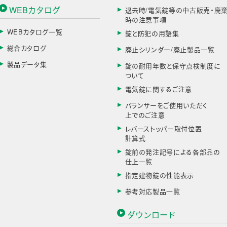
WEBカタログ
退去時/電気錠等の中古販売・廃
時の注意事項
WEBカタログ一覧
錠と防犯の用語集
総合カタログ
廃止シリンダー/廃止製品一覧
製品データ集
錠の耐用年数と保守点検制度に
ついて
電気錠に関するご注意
バランサーをご使用いただく
上でのご注意
レバーストッパー取付位置
計算式
錠前の発注記号による各部品の
仕上一覧
指定建物錠の性能表示
参考対応製品一覧
ダウンロード