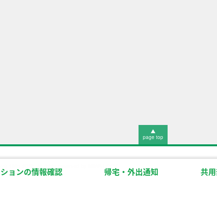
▲
page top
t(c) 1995-2026. All rights reserved by MIWA LOCK.
ンションの情報確認
帰宅・外出通知
共用