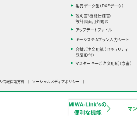
製品データ集（DXFデータ）
説明書/機能仕様書/
設計図面用外観図
アップデートファイル
キーシステムプラン入力シート
合鍵ご注文用紙（セキュリティ
認証ID付）
マスターキーご注文用紙（念書）
人情報保護方針
ソーシャルメディアポリシー
MIWA-Link’sの
Copyrigh
マ
便利な機能