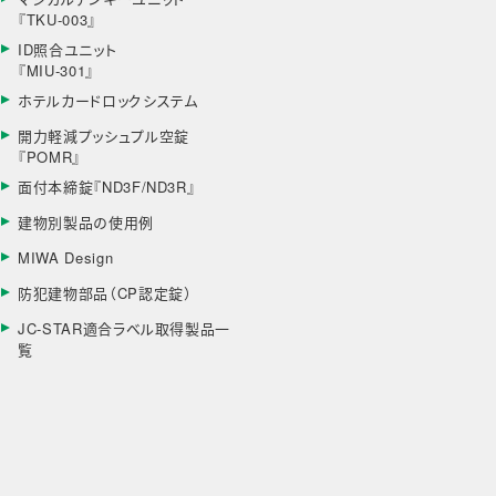
『TKU-003』
ID照合ユニット
『MIU-301』
ホテルカードロックシステム
開力軽減プッシュプル空錠
『POMR』
面付本締錠『ND3F/ND3R』
建物別製品の使用例
MIWA Design
防犯建物部品（CP認定錠）
JC-STAR適合ラベル取得製品一
覧