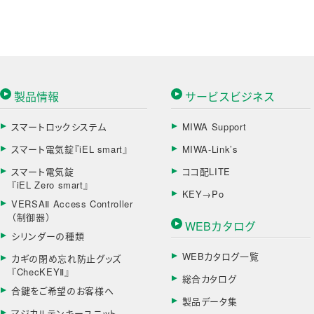
製品情報
サービスビジネス
スマートロックシステム
MIWA Support
スマート電気錠『iEL smart』
MIWA-Link’s
スマート電気錠
ココ配LITE
『iEL Zero smart』
KEY→Po
VERSAⅡ Access Controller
（制御器）
WEBカタログ
シリンダーの種類
WEBカタログ一覧
カギの閉め忘れ防止グッズ
『ChecKEYⅡ』
総合カタログ
合鍵をご希望のお客様へ
製品データ集
マジカルテンキーユニット