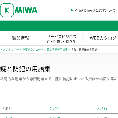
MIWA Direct（公式オンライ
サービスビジネス
製品情報
WEBカタログ
戸別宅配・置き配
トップ
>
サポート情報/ダウンロード
>
錠と防犯の用語集
>
「ら」行で始まる用語
錠と防犯の用語集
基礎的な用語から専門用語まで、錠と防犯にまつわる用語を幅広く集め
あ行
か行
さ行