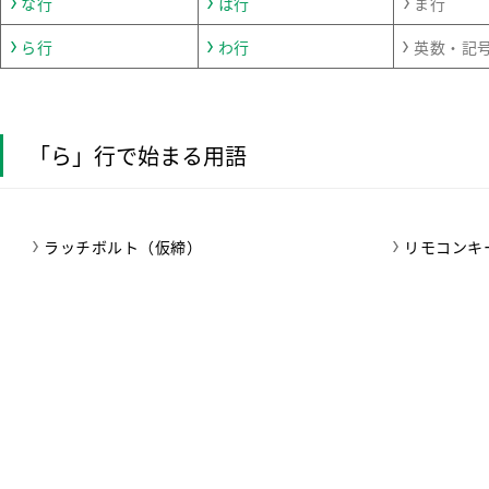
な行
は行
ま行
ら行
わ行
英数・記
「ら」行で始まる用語
ラッチボルト（仮締）
リモコンキ