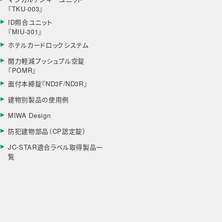
『TKU-003』
ID照合ユニット
『MIU-301』
ホテルカードロックシステム
開力軽減プッシュプル空錠
『POMR』
面付本締錠『ND3F/ND3R』
建物別製品の使用例
MIWA Design
防犯建物部品（CP認定錠）
JC-STAR適合ラベル取得製品一
覧