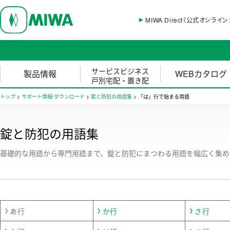
MIWA Direct（公式オンライ
サービスビジネス
製品情報
WEBカタログ
戸別宅配・置き配
トップ
>
サポート情報/ダウンロード
>
錠と防犯の用語集
>
「は」行で始まる用語
錠と防犯の用語集
基礎的な用語から専門用語まで、錠と防犯にまつわる用語を幅広く集め
あ行
か行
さ行