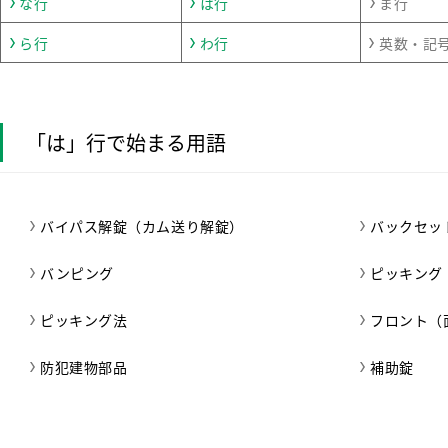
な行
は行
ま行
ら行
わ行
英数・記
「は」行で始まる用語
バイパス解錠（カム送り解錠）
バックセッ
バンピング
ピッキング
ピッキング法
フロント（
防犯建物部品
補助錠