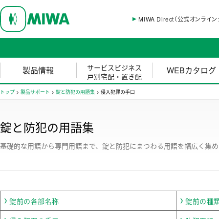
MIWA Direct（公式オンライ
サービスビジネス
製品情報
WEBカタログ
戸別宅配・置き配
トップ
>
製品サポート
>
錠と防犯の用語集
>
侵入犯罪の手口
錠と防犯の用語集
基礎的な用語から専門用語まで、錠と防犯にまつわる用語を幅広く集め
錠前の各部名称
錠前の種