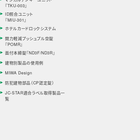
『TKU-003』
ID照合ユニット
『MIU-301』
ホテルカードロックシステム
開力軽減プッシュプル空錠
『POMR』
面付本締錠『ND3F/ND3R』
建物別製品の使用例
MIWA Design
防犯建物部品（CP認定錠）
JC-STAR適合ラベル取得製品一
覧