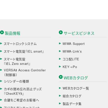
製品情報
サービスビジネス
スマートロックシステム
MIWA Support
スマート電気錠『iEL smart』
MIWA-Link’s
スマート電気錠
ココ配LITE
『iEL Zero smart』
KEY→Po
VERSAⅡ Access Controller
（制御器）
WEBカタログ
シリンダーの種類
WEBカタログ一覧
カギの閉め忘れ防止グッズ
『ChecKEYⅡ』
総合カタログ
合鍵をご希望のお客様へ
製品データ集
マジカルテンキーユニット