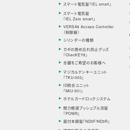
スマート電気錠『iEL smart』
スマート電気錠
『iEL Zero smart』
VERSAⅡ Access Controller
（制御器）
シリンダーの種類
カギの閉め忘れ防止グッズ
『ChecKEYⅡ』
合鍵をご希望のお客様へ
マジカルテンキーユニット
『TKU-003』
ID照合ユニット
『MIU-301』
ホテルカードロックシステム
開力軽減プッシュプル空錠
『POMR』
面付本締錠『ND3F/ND3R』