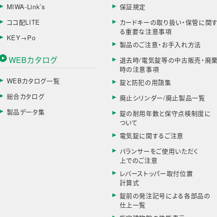
MIWA-Link’s
保証規定
ココ配LITE
カードキーの取り扱い・保管に関
る重要な注意事項
KEY→Po
製品のご注意・お手入れ方法
WEBカタログ
退去時/電気錠等の中古販売・廃
時の注意事項
WEBカタログ一覧
錠と防犯の用語集
総合カタログ
廃止シリンダー/廃止製品一覧
製品データ集
錠の耐用年数と保守点検制度に
ついて
電気錠に関するご注意
バランサーをご使用いただく
上でのご注意
レバーストッパー取付位置
計算式
錠前の発注記号による各部品の
仕上一覧