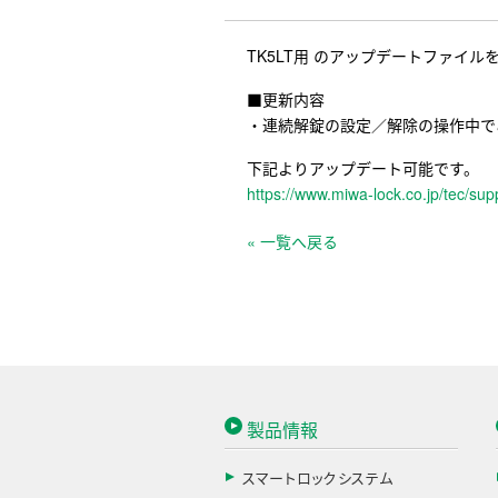
TK5LT用 のアップデートファイ
■更新内容
・連続解錠の設定／解除の操作中で
下記よりアップデート可能です。
https://www.miwa-lock.co.jp/tec/sup
« 一覧へ戻る
製品情報
スマートロックシステム