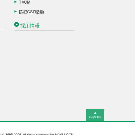
TVCM
防犯CSR活動
採用情報
▲
page top
t(c) 1995-2026. All rights reserved by MIWA LOCK.