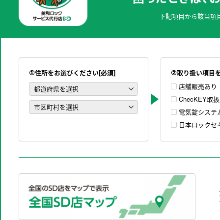
下記項目から該当項
①住所をお選びください[必須]
②取り扱い項目
店舗販売あり
ChecKEY取
電気錠システ
日本ロックセ