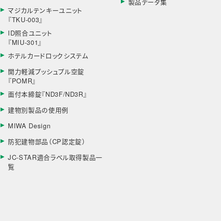
製品データ集
マジカルテンキーユニット
『TKU-003』
ID照合ユニット
『MIU-301』
ホテルカードロックシステム
開力軽減プッシュプル空錠
『POMR』
面付本締錠『ND3F/ND3R』
建物別製品の使用例
MIWA Design
防犯建物部品（CP認定錠）
JC-STAR適合ラベル取得製品一
覧