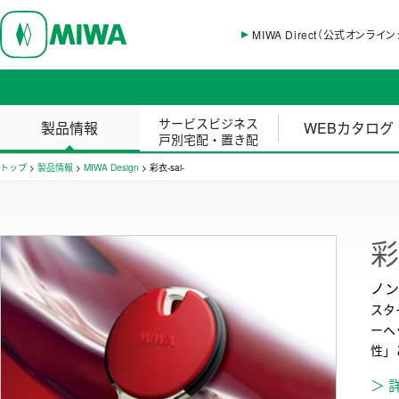
MIWA Direct（公式オンライ
サービスビジネス
製品情報
WEBカタログ
戸別宅配・置き配
トップ
>
製品情報
>
MIWA Design
>
彩衣-sai-
彩
ノン
スタ
ーヘ
性」
＞ 