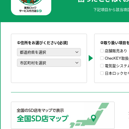
下記項目から該当項
①住所をお選びください[必須]
②取り扱い項目
店舗販売あり
ChecKEY取
電気錠システ
日本ロックセ