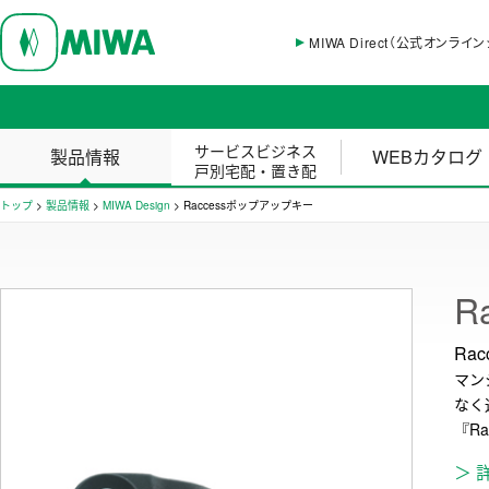
MIWA Direct（公式オンライ
サービスビジネス
製品情報
WEBカタログ
戸別宅配・置き配
トップ
>
製品情報
>
MIWA Design
>
Raccessポップアップキー
R
Ra
マン
なく
『R
＞ 