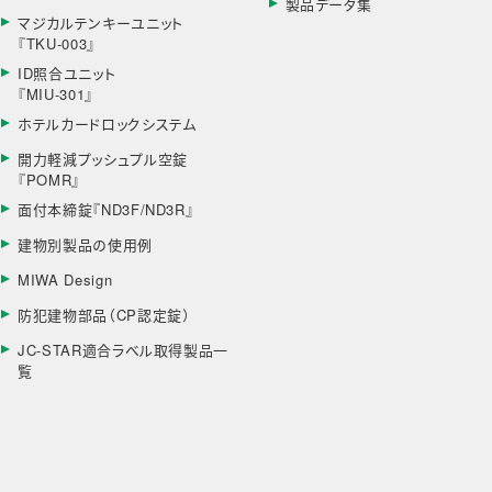
製品データ集
マジカルテンキーユニット
『TKU-003』
ID照合ユニット
『MIU-301』
ホテルカードロックシステム
開力軽減プッシュプル空錠
『POMR』
面付本締錠『ND3F/ND3R』
建物別製品の使用例
MIWA Design
防犯建物部品（CP認定錠）
JC-STAR適合ラベル取得製品一
覧