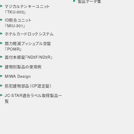
製品データ集
マジカルテンキーユニット
『TKU-003』
ID照合ユニット
『MIU-301』
ホテルカードロックシステム
開力軽減プッシュプル空錠
『POMR』
面付本締錠『ND3F/ND3R』
建物別製品の使用例
MIWA Design
防犯建物部品（CP認定錠）
JC-STAR適合ラベル取得製品一
覧