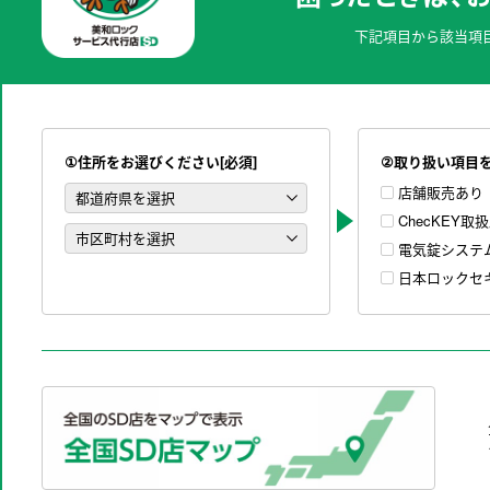
下記項目から該当項
①住所をお選びください[必須]
②取り扱い項目
店舗販売あり
ChecKEY取
電気錠システ
日本ロックセ