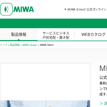
MIWA Direct（公式オンライ
サービスビジネス
製品情報
WEBカタログ
戸別宅配・置き配
トップ
>
製品情報
>
MIWA Design
>
MIWA Direct
M
公式
美和
ンで
成す
＞ 