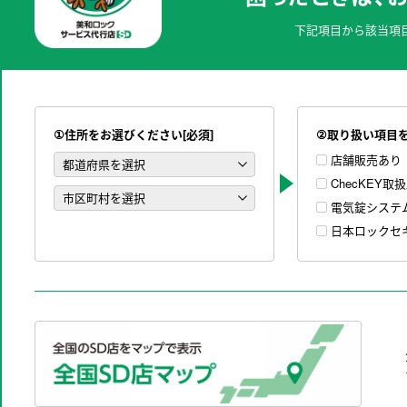
下記項目から該当項
①住所をお選びください[必須]
②取り扱い項目
店舗販売あり
ChecKEY取
電気錠システ
日本ロックセ