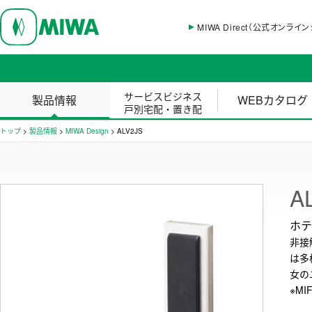
MIWA Direct（公式オンライ
サービスビジネス
製品情報
WEBカタログ
戸別宅配・置き配
トップ
>
製品情報
>
MIWA Design
>
ALV2JS
A
ホテ
非接
は多
女の
※
MI