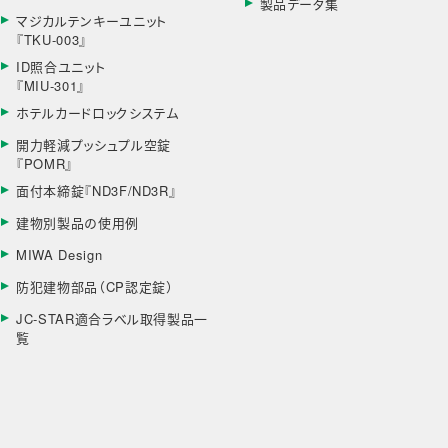
製品データ集
マジカルテンキーユニット
『TKU-003』
ID照合ユニット
『MIU-301』
ホテルカードロックシステム
開力軽減プッシュプル空錠
『POMR』
面付本締錠『ND3F/ND3R』
建物別製品の使用例
MIWA Design
防犯建物部品（CP認定錠）
JC-STAR適合ラベル取得製品一
覧