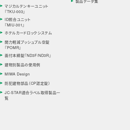
製品データ集
マジカルテンキーユニット
『TKU-003』
ID照合ユニット
『MIU-301』
ホテルカードロックシステム
開力軽減プッシュプル空錠
『POMR』
面付本締錠『ND3F/ND3R』
建物別製品の使用例
MIWA Design
防犯建物部品（CP認定錠）
JC-STAR適合ラベル取得製品一
覧