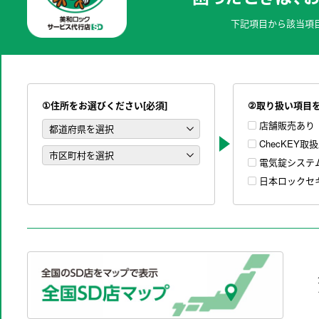
下記項目から該当項
①住所をお選びください[必須]
②取り扱い項目
店舗販売あり
ChecKEY取
電気錠システ
日本ロックセ