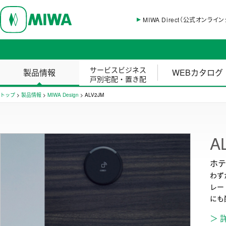
MIWA Direct（公式オンライ
サービスビジネス
製品情報
WEBカタログ
戸別宅配・置き配
トップ
>
製品情報
>
MIWA Design
>
ALV2JM
A
ホテ
わず
レー
にも
＞ 