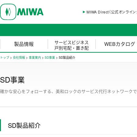
MIWA Direct（公式オンライ
サービスビジネス
製品情報
WEBカタログ
戸別宅配・置き配
トップ
>
会社情報
>
事業案内
>
SD事業
>
SD製品紹介
SD事業
確かな安心をフォローする、美和ロックのサービス代行ネットワークで
SD製品紹介