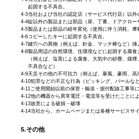
起因する不具合。
4-3
当社および当社の認定店（サービス代行店）以外
4-4
錠以外の製品または部品（扉、丁番、ドアクロー
4-5
製品または部品の経年変化（使用に伴う消耗、摩
4-6
コピーしたキーに起因する不具合。
4-7
鍵穴への異物（例えば、針金、マッチ棒など）挿
4-8
製品周辺の自然環境、住環境などに起因する腐食
（例えば、塩害による腐食。大気中の砂塵、煤煙
不具合など）
4-9
天災その他の不可抗力（例えば、暴風、豪雨、高
4-10
犯罪などの不正な行為（ピッキング、バールな
4-11
ご使用開始以前の保管・輸送・据付配線工事等
4-12
他の機器から異常電圧・電流等を受けたことに
4-13
故意による破損・破壊
4-14
当社から、ホームページまたは各種サービスサ
5.その他