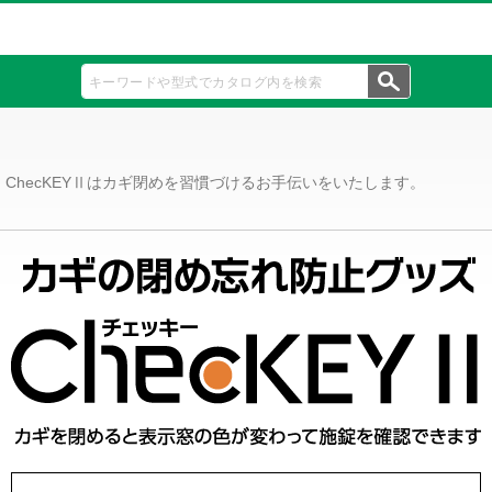
ChecKEYⅡはカギ閉めを習慣づけるお手伝いをいたします。