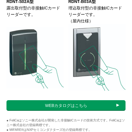
RDNT-S02A型
RDNT-B03A型
露出取付型の非接触ICカード
埋込取付型の非接触ICカード
リーダーです。
リーダーです。
（屋内仕様）
WEBカタログはこちら
● FeliCaはソニー株式会社が開発した非接触ICカードの技術方式です。FeliCaはソ
ニー株式会社の登録商標です。
● MIFARE®はNXPセミコンダクターズ社の登録商標です。