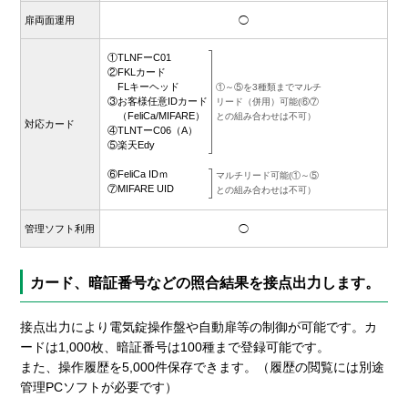
扉両面運用
◯
①TLNFーC01
②FKLカード
FLキーヘッド
①～⑤を3種類までマルチ
①
③お客様任意IDカード
リード（併用）可能(⑥⑦
②
（FeliCa/MIFARE）
との組み合わせは不可）
③
対応カード
④TLNTーC06（A）
④F
⑤楽天Edy
①
⑥FeliCa IDｍ
マルチリード可能(①～⑤
⑦MIFARE UID
との組み合わせは不可）
管理ソフト利用
◯
カード、暗証番号などの照合結果を接点出力します。
接点出力により電気錠操作盤や自動扉等の制御が可能です。カ
ードは1,000枚、暗証番号は100種まで登録可能です。
また、操作履歴を5,000件保存できます。（履歴の閲覧には別途
管理PCソフトが必要です）