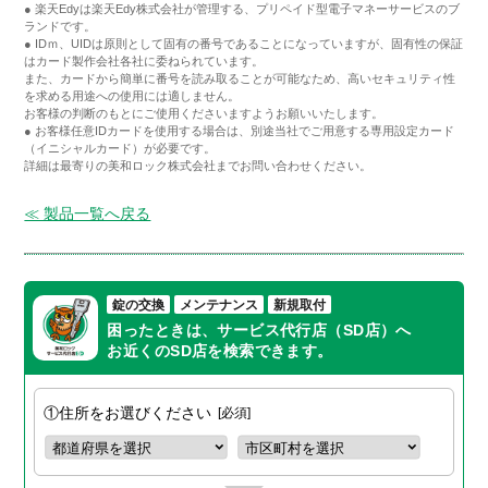
● 楽天Edyは楽天Edy株式会社が管理する、プリペイド型電子マネーサービスのブ
ランドです。
● IDｍ、UIDは原則として固有の番号であることになっていますが、固有性の保証
はカード製作会社各社に委ねられています。
また、カードから簡単に番号を読み取ることが可能なため、高いセキュリティ性
を求める用途への使用には適しません。
お客様の判断のもとにご使用くださいますようお願いいたします。
● お客様任意IDカードを使用する場合は、別途当社でご用意する専用設定カード
（イニシャルカード）が必要です。
詳細は最寄りの美和ロック株式会社までお問い合わせください。
≪ 製品一覧へ戻る
錠の交換
メンテナンス
新規取付
困ったときは、サービス代行店（SD店）へ
お近くのSD店を検索できます。
①住所をお選びください
必須