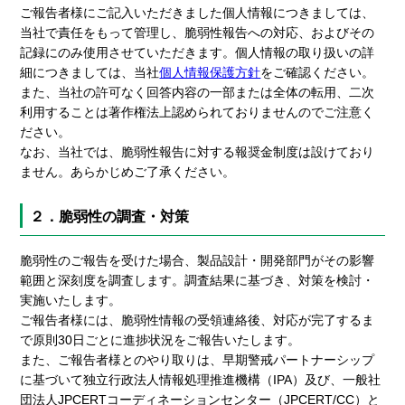
ご報告者様にご記入いただきました個人情報につきましては、
当社で責任をもって管理し、脆弱性報告への対応、およびその
記録にのみ使用させていただきます。個人情報の取り扱いの詳
細につきましては、当社
個人情報保護方針
をご確認ください。
また、当社の許可なく回答内容の一部または全体の転用、二次
利用することは著作権法上認められておりませんのでご注意く
ださい。
なお、当社では、脆弱性報告に対する報奨金制度は設けており
ません。あらかじめご了承ください。
２．脆弱性の調査・対策
脆弱性のご報告を受けた場合、製品設計・開発部門がその影響
範囲と深刻度を調査します。調査結果に基づき、対策を検討・
実施いたします。
ご報告者様には、脆弱性情報の受領連絡後、対応が完了するま
で原則30日ごとに進捗状況をご報告いたします。
また、ご報告者様とのやり取りは、早期警戒パートナーシップ
に基づいて独立行政法人情報処理推進機構（IPA）及び、一般社
団法人JPCERTコーディネーションセンター（JPCERT/CC）と