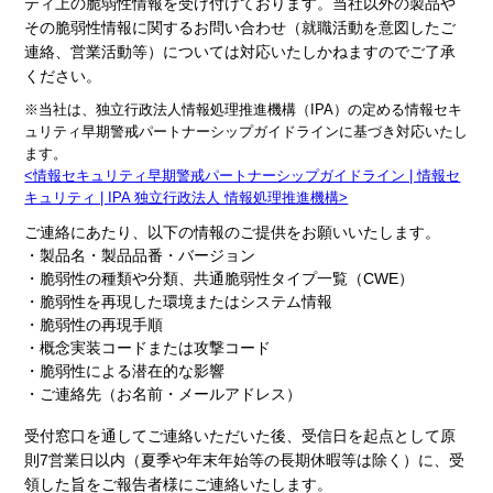
ティ上の脆弱性情報を受け付けております。当社以外の製品や
その脆弱性情報に関するお問い合わせ（就職活動を意図したご
連絡、営業活動等）については対応いたしかねますのでご了承
ください。
※当社は、独立行政法人情報処理推進機構（IPA）の定める情報セキ
ュリティ早期警戒パートナーシップガイドラインに基づき対応いたし
ます。
<情報セキュリティ早期警戒パートナーシップガイドライン | 情報セ
キュリティ | IPA 独立行政法人 情報処理推進機構>
ご連絡にあたり、以下の情報のご提供をお願いいたします。
・製品名・製品品番・バージョン
・脆弱性の種類や分類、共通脆弱性タイプ一覧（CWE）
・脆弱性を再現した環境またはシステム情報
・脆弱性の再現手順
・概念実装コードまたは攻撃コード
・脆弱性による潜在的な影響
・ご連絡先（お名前・メールアドレス）
受付窓口を通してご連絡いただいた後、受信日を起点として原
則7営業日以内（夏季や年末年始等の長期休暇等は除く）に、受
領した旨をご報告者様にご連絡いたします。