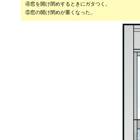
④窓を開け閉めするときにガタつく。
⑤窓の開け閉めが重くなった。