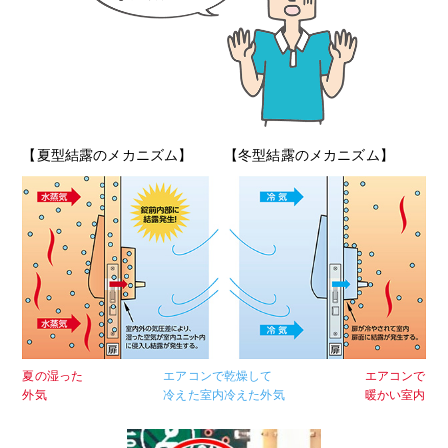
【夏型結露のメカニズム】
【冬型結露のメカニズム】
夏の湿った
エアコンで
乾燥して
エアコンで
外気
冷えた室内
冷えた外気
暖かい室内